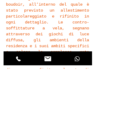
boudoir, all’interno del quale è
stato previsto un allestimento
particolareggiato e rifinito in
ogni dettaglio. Le contro-
soffittature a vela, segnano
attraverso dei giochi di luce
diffusa, gli ambienti della
residenza e i suoi ambiti specifici
e celano la complessa rete
tecnologica degli impianti. Gli
arredi sono stati realizzati su
disegno con finiture laccate di
colore bianco per rendere
maggiormente il
Villa
©2020 by MiMa | Laboratorio di architettura. All rights reserved